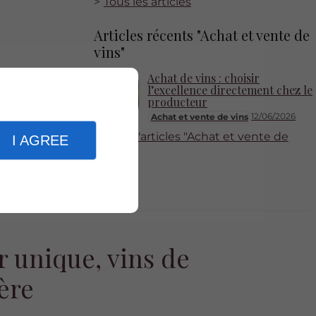
Tous les articles
Articles récents "Achat et vente de
vins"
Achat de vins : choisir
l’excellence directement chez le
producteur
12/06/2026
Achat et vente de vins
Plus d'articles "Achat et vente de
I AGREE
vins"
r unique, vins de
ère