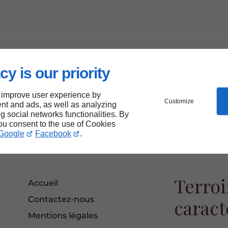
cy is our priority
 improve user experience by
Customize
nt and ads, as well as analyzing
ng social networks functionalities. By
you consent to the use of Cookies
Google
Facebook
.
Terroi
Accueil
Contactez-nous
caract
Mentions légales