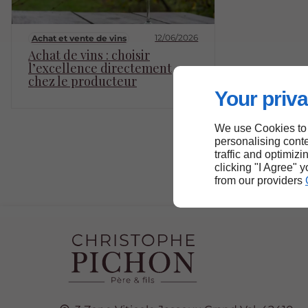
12/06/2026
Achat et vente de vins
Achat de vins : choisir
l’excellence directement
chez le producteur
Your priva
We use Cookies to
personalising conte
traffic and optimizi
clicking "I Agree" 
from our providers