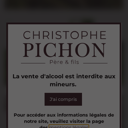
La vente d'alcool est interdite aux
mineurs.
J'ai compris
Pour accéder aux informations légales de
notre site, veuillez visiter la page
des
mentions légales