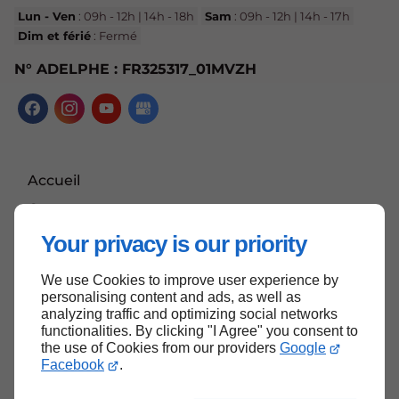
Lun - Ven
: 09h - 12h | 14h - 18h
Sam
: 09h - 12h | 14h - 17h
Dim et férié
: Fermé
N° ADELPHE : FR325317_01MVZH
Accueil
Contactez-nous
Mentions légales
Your privacy is our priority
Plan du site
We use Cookies to improve user experience by
personalising content and ads, as well as
analyzing traffic and optimizing social networks
functionalities. By clicking "I Agree" you consent to
Haut de page
the use of Cookies from our providers
Google
Facebook
.