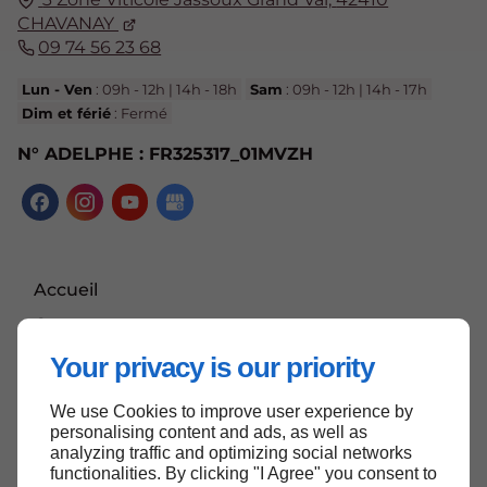
CHAVANAY
09 74 56 23 68
Lun - Ven
: 09h - 12h | 14h - 18h
Sam
: 09h - 12h | 14h - 17h
Dim et férié
: Fermé
N° ADELPHE : FR325317_01MVZH
Accueil
Contactez-nous
Mentions légales
Your privacy is our priority
Plan du site
We use Cookies to improve user experience by
personalising content and ads, as well as
analyzing traffic and optimizing social networks
functionalities. By clicking "I Agree" you consent to